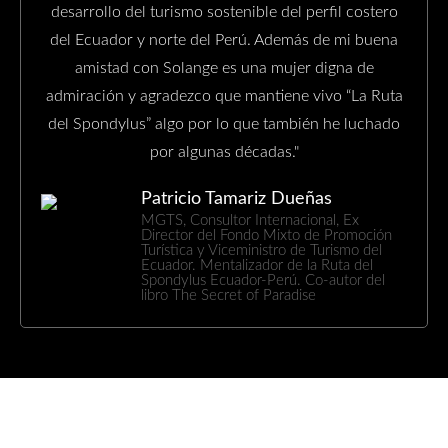
desarrollo del turismo sostenible del perfil costero
del Ecuador y norte del Perú. Además de mi buena
amistad con Solange es una mujer digna de
admiración y agradezco que mantiene vivo “La Ruta
del Spondylus” algo por lo que también he luchado
por algunas décadas."
Patricio Tamariz Dueñas
MGTS, Consultor Internacional, Ex
Director del Fondo Mixto de Promoción
Turística y Viceministro de Turismo del
Ecuador. Mentalizador de la Ruta del
Spondylus Ecuador-Perú. Co-autor del
libro The Secret of Paradise